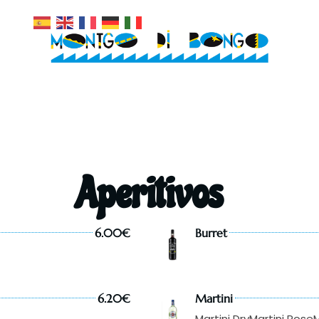
Aperitivos
6.00€
Burret
6.20€
Martini
Martini Dry
Martini Rose
M