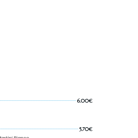
6.00€
5.70€
artini Bianco