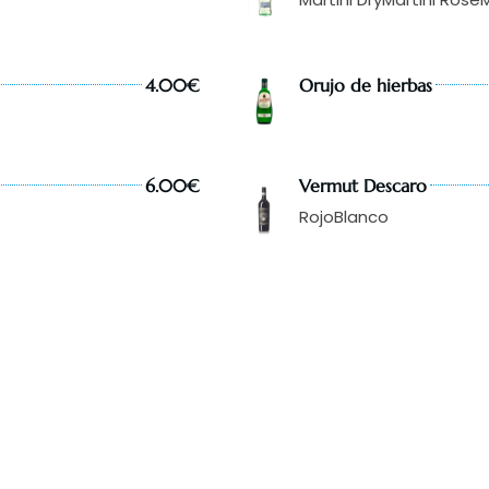
4.00€
Orujo de hierbas
6.00€
Vermut Descaro
Rojo
Blanco