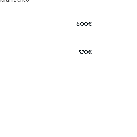
6.00€
5.70€